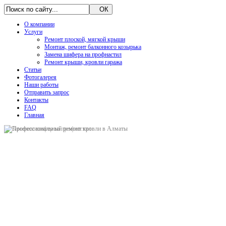
О компании
Услуги
Ремонт плоской, мягкой крыши
Монтаж, ремонт балконного козырька
Замена шифера на профнастил
Ремонт крыши, кровли гаража
Статьи
Фотогалерея
Наши работы
Отправить запрос
Контакты
FAQ
Главная
FOR SALE
FOR SALE
Узнать подробнее
Узнать подробнее