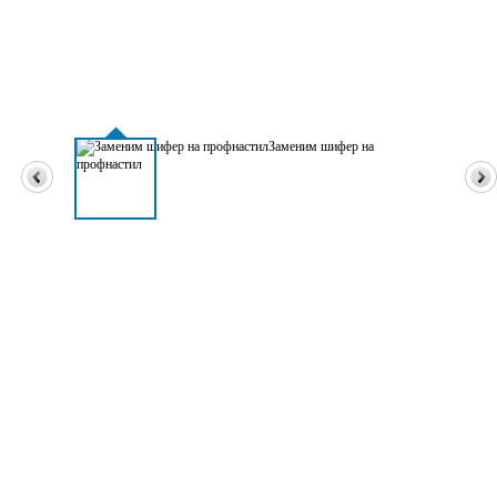
Заменим шифер на
профнастил
Профессиональный ремонт кровли в Алматы
Монтаж, ремонт
балконного козырька
Ремонт плоской, мягкой
кровли
Замена шифера на