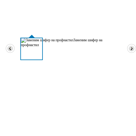
Заменим шифер на
профнастил
Профессиональный ремонт кровли в Алматы
Монтаж, ремонт
балконного козырька
Ремонт плоской, мягкой
кровли
Замена шифера на