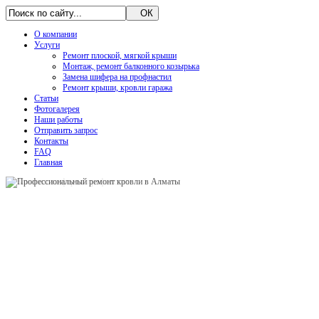
О компании
Услуги
Ремонт плоской, мягкой крыши
Монтаж, ремонт балконного козырька
Замена шифера на профнастил
Ремонт крыши, кровли гаража
Статьи
Фотогалерея
Наши работы
Отправить запрос
Контакты
FAQ
Главная
FOR SALE
FOR SALE
Узнать подробнее
Узнать подробнее