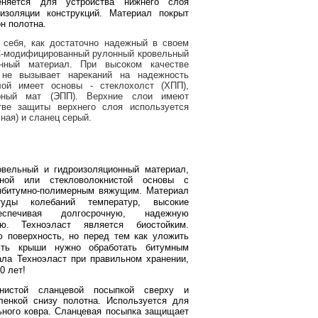
няется для устройства нижнего слоя
изоляции конструкций. Материал покрыт
н полотна.
 себя, как достаточно надежный в своем
БС-модифицированный рулонный кровельный
нный материал. При высоком качестве
 не вызывает нареканий на надежность
ой имеет основы - стеклохолст (ХПП),
рный мат (ЭПП). Верхние слои имеют
тве защиты верхнего слоя исполь
зуется
ная) и сланец серый.
ельный и гидроизоляционный материал,
ной или стекловолокнистой основы с
онбитумно-полимерным вяжущим.
Материал
уды колебаний температур, высокие
еспечивая долгосрочную, надежную
ю. Техноэласт является биостойким.
 поверхность, но перед тем как уложить
сть крыши нужно обработать битумным
ла Техноэласт при правильном хранении,
0 лет!
нистой сланцевой посыпкой сверху и
ленкой снизу полотна. Используется для
ьного ковра. Сланцевая посыпка защищает