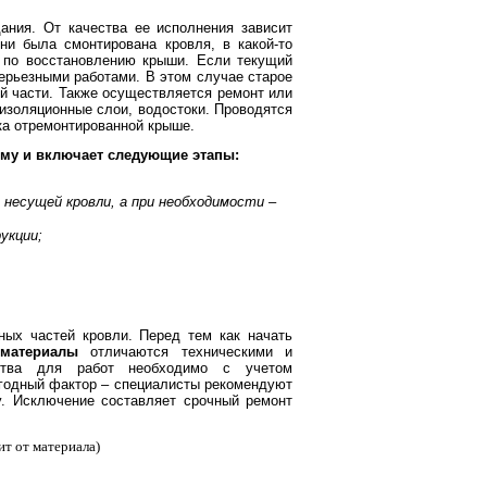
профнастил
ния. От качества ее исполнения зависит
и была смонтирована кровля, в какой-то
ы по восстановлению крыши. Если текущий
ерьезными работами. В этом случае старое
й части. Также осуществляется ремонт или
изоляционные слои, водостоки. Проводятся
ка отремонтированной крыше.
ему и включает следующие этапы:
несущей кровли, а при необходимости –
рукции;
ых частей кровли. Перед тем как начать
материалы
отличаются техническими и
дства для работ необходимо с учетом
огодный фактор – специалисты рекомендуют
. Исключение составляет срочный ремонт
ит от материала)