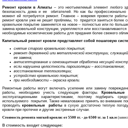
Ремонт кровли в Алматы
– это неотъемлемый элемент любого зда
безопасность дома и ее обитателей. Но как бы профессионально н
момент ей потребуется ремонт. Главное – вовремя провести работ
ремонт кровли уже не решит проблемы, то придется заняться более с
кровельное покрытие заменяется на новое – полностью или по больше
замена кровельной конструкции, укрепляются или восстанавливаются 
необходимые косметические работы для придания более свежего обли
Капитальный ремонт кровли представляет собой пошаговую сист
снятие старого кровельного покрытия;
ремонт деревянной или металлической конструкции, служащей 
ее замена;
антисептирование и огнезащитная обработка несущей конст
если нарушена целостность пароизоляции – восстановление;
восстановление теплоизоляции;
устройство кровельного покрытия;
при необходимости – окраска кровли.
Ремонтные работы могут включать усиление или замену поврежденн
работы, необходимо учесть следующие факторы.
Кровельные 
эксплуатационными характеристиками, поэтому подбирать сре
используемого покрытия. Также немаловажно принять во внимание п
проводить
кровельные работы
в сухую достаточно теплую погоду
кровли при протечке и другие экстренные случаи.
Стоимость ремонта мягкой кровли: от 5500 тг. - до 6500 тг. за 1 кв.м
(завис
В стоимость входит следующее: