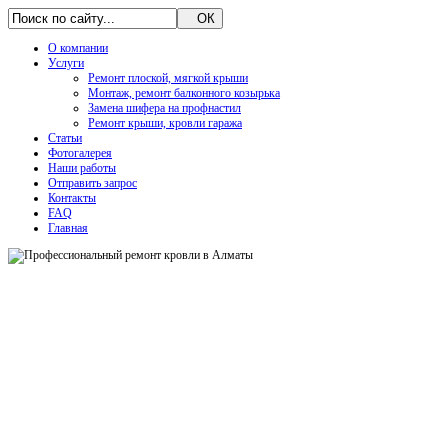
О компании
Услуги
Ремонт плоской, мягкой крыши
Монтаж, ремонт балконного козырька
Замена шифера на профнастил
Ремонт крыши, кровли гаража
Статьи
Фотогалерея
Наши работы
Отправить запрос
Контакты
FAQ
Главная
FOR SALE
Узнать подробнее