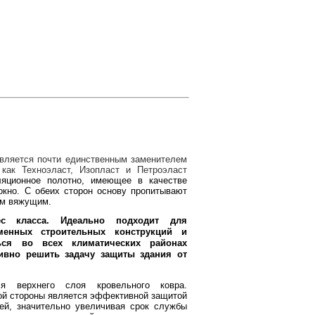
вляется почти единственным заменителем
 как Техноэласт, Изопласт и Петроэласт
ляционное полотно, имеющее в качестве
окно. С обеих сторон основу пропитывают
ым вяжущим.
ес класса. Идеально подходит для
менных строительных конструкций и
ься во всех климатических районах
вно решить задачу защиты здания от
я верхнего слоя кровельного ковра.
ой стороны является эффективной защитой
ей, значительно увеличивая срок службы