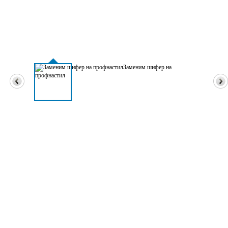
Заменим шифер на
профнастил
Профессиональный ремонт кровли в Алматы
Монтаж, ремонт
балконного козырька
Ремонт плоской, мягкой
кровли
Замена шифера на