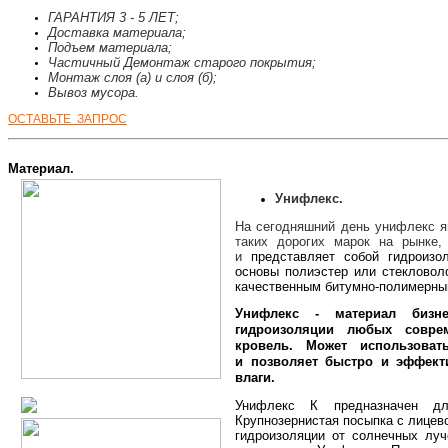
ГАРАНТИЯ 3 - 5 ЛЕТ;
Доставка материала;
Подъем материала;
Частичный Демонтаж старого покрытия;
Монтаж слоя (а) и слоя (б);
Вывоз мусора.
ОСТАВЬТЕ ЗАПРОС
Материал.
Унифлекс.
На сегодняшний день унифлекс я
таких дорогих марок на рынке,
и
представляет собой гидроизо
основы полиэстер или стекловол
качественным битумно-полимерн
Унифлекс - материал бизн
гидроизоляции любых совре
кровель. М
ожет использоват
и
позволяет быстро и эффекти
влаги.
Унифлекс К предназначен дл
Крупнозернистая посыпка с лицев
гидроизоляции от солнечных луч