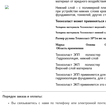
материал от вредного воздействи
Нижний слой – с полимерной пле
при устройстве нижних слоев кров
фундаментов, тоннелей, других с
Техноэласт может применяться 
Толщина материала Техноэласт верхний 
Толщина материала Техноэласт нижний с
Размер рулона Техноэласт 10*1м вес м
Марка Основа С нижне
Область применения
Техноэласт ЭПП п
Гидроизоляция, нижний слой
Техноэласт ЭКП поли
Верхний слой материала
Техноэласт ЭПП применяется для 
гидроизоляции фундамента, для с
Техноэласт ЭКП применяется это 
Порядок заказа и оплаты:
Вы связываетесь с нами по телефону или электронной почте