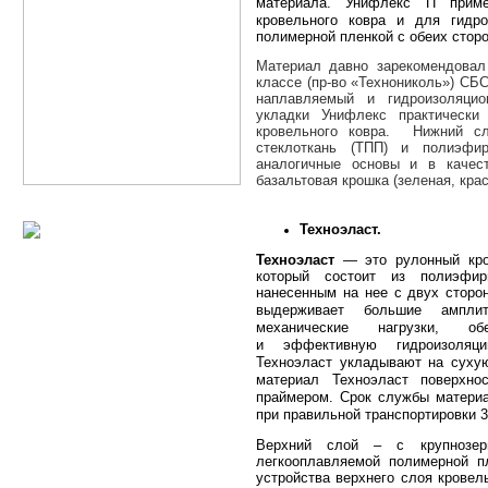
материала.
Унифлекс П приме
кровельного ковра и для гидро
полимерной пленкой с обеих сторо
Материал давно заре
комендовал
классе (пр-во «Технониколь») С
наплавляемый и гидроизоляцио
укладки Унифлекс практически
кровельного ковра. Нижний сл
стеклоткань (ТПП) и полиэфи
аналогичные основы и в качес
базальтовая крошка (зеленая, крас
Техноэласт.
Техноэласт
— это рулонный кров
который состоит из полиэфир
нанесенным на нее с двух стор
выдерживает большие амплит
механические нагрузки, об
и эффективную гидроизоляци
Техноэласт укладывают на сухую
материал Техноэласт поверхно
праймером. Срок службы материа
при правильной транспортировки 3
Верхний слой – с крупнозер
легкооплавляемой полимерной п
устройства верхнего слоя кровел