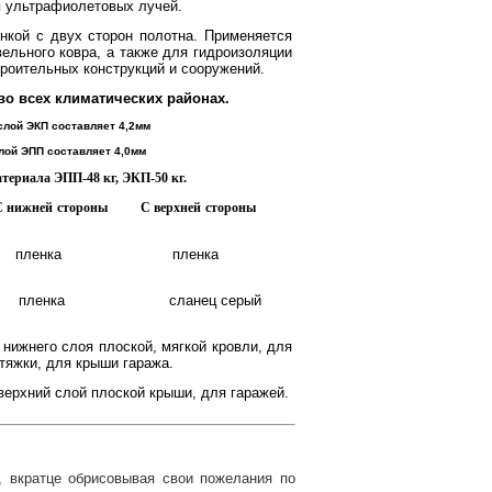
я ультрафиолетовых лучей.
нкой с двух сторон полотна. Применяется
ельного ковра, а также для гидроизоляции
троительных конструкций и сооружений.
во всех климатических районах.
слой ЭКП составляет 4,2мм
лой ЭПП составляет 4,0мм
атериала ЭПП-48 кг, ЭКП-50 кг.
й стороны С верхней стороны
олиэстер пленка пленка
эстер пленка сланец серый
нижнего слоя плоской, мягкой кровли, для
тяжки, для крыши гаража.
верхний слой плоской крыши, для гаражей.
, вкратце обрисовывая свои пожелания по