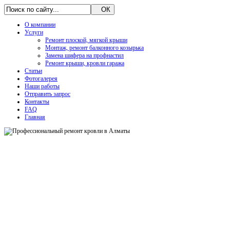
О компании
Услуги
Ремонт плоской, мягкой крыши
Монтаж, ремонт балконного козырька
Замена шифера на профнастил
Ремонт крыши, кровли гаража
Статьи
Фотогалерея
Наши работы
Отправить запрос
Контакты
FAQ
Главная
FOR SALE
Узнать подробнее