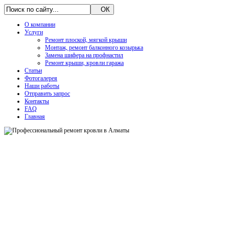
О компании
Услуги
Ремонт плоской, мягкой крыши
Монтаж, ремонт балконного козырька
Замена шифера на профнастил
Ремонт крыши, кровли гаража
Статьи
Фотогалерея
Наши работы
Отправить запрос
Контакты
FAQ
Главная
FOR SALE
Узнать подробнее